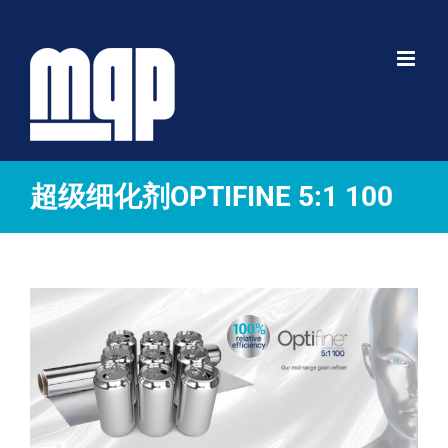
跳
到
内
容
超级细化剂OPTIFINE 5:1 100